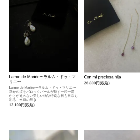
Larme de Mariée〜ラルム・ドゥ・マ
Con mi preciosa hija
リエ〜
26,800円(税込)
Larme de Mariée〜ラルム・ドゥ・マリエ〜
幸せの涙をバロックパールが映す一粒一滴、
かけがえのない美しい物語特別な日も日常も
彩る、永遠の輝き
12,100円(税込)