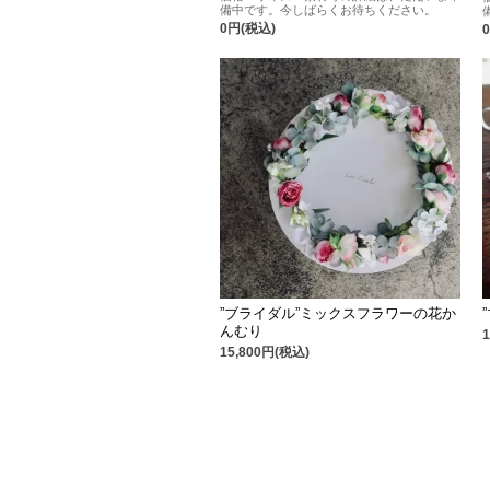
備中です。今しばらくお待ちください。
0円(税込)
”ブライダル”ミックスフラワーの花か
んむり
15,800円(税込)